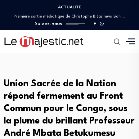
ACTUALITÉ
RDC : Patrick Muyaya appelle les journalistes…
Première sortie médiatique de Christophe Bitasimwa Bahii…
IGF : Christophe Bitasimwa dévoile un plan…
Suivez-nous
Christian Bosembe frappe fort : « TikTok…
JIFA 2026 : Patrick Muyaya aux côtés…
RDC : Patrick Muyaya appelle les journalistes…
Première sortie médiatique de Christophe Bitasimwa Bahii…
IGF : Christophe Bitasimwa dévoile un plan…
Christian Bosembe frappe fort : « TikTok…
Union Sacrée de la Nation
répond fermement au Front
Commun pour le Congo, sous
la plume du brillant Professeur
André Mbata Betukumesu