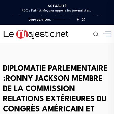
ACTUALITÉ
RDC : Patrick Muyaya appelle les journalistes…
Première sortie médiatique de Christophe Bitasimwa Bahii…
IGF : Christophe Bitasimwa dévoile un plan…
Suivez-nous
Christian Bosembe frappe fort : « TikTok…
JIFA 2026 : Patrick Muyaya aux côtés…
RDC : Patrick Muyaya appelle les journalistes…
Première sortie médiatique de Christophe Bitasimwa Bahii…
IGF : Christophe Bitasimwa dévoile un plan…
Christian Bosembe frappe fort : « TikTok…
DIPLOMATIE PARLEMENTAIRE
:RONNY JACKSON MEMBRE
DE LA COMMISSION
RELATIONS EXTÉRIEURES DU
CONGRÈS AMÉRICAIN ET