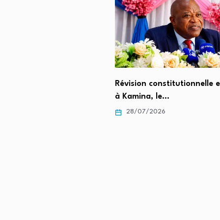
Révision constitutionnelle 
à Kamina, le…
28/07/2026
t Anzuluni annonce la
e d’un protocole de…
/2026