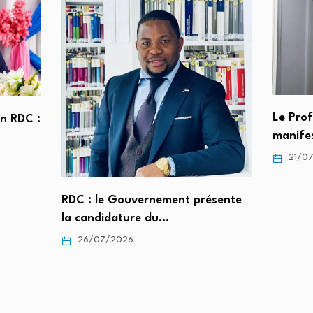
Le Pro
en RDC :
manife
21/0
RDC : le Gouvernement présente
la candidature du…
26/07/2026