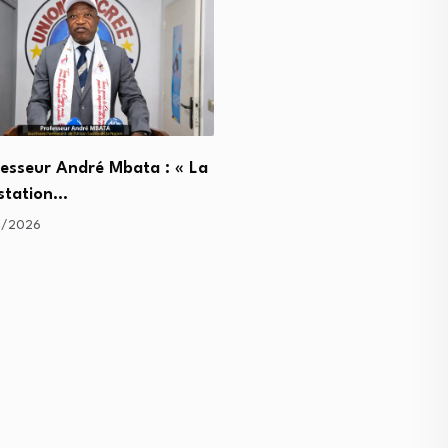
fesseur André Mbata : « La
station…
Union sacrée de la Nation 
gouverneur…
7/2026
21/07/2026