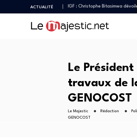
Christian Bosembe frappe fort : 
ACTUALITÉ
Après la réforme de la Constitut
GENOCOST : Yannick Nzonde Mul
Première sortie médiatique de Ch
IGF : Christophe Bitasimwa dévoi
Christian Bosembe frappe fort : 
Après la réforme de la Constitut
GENOCOST : Yannick Nzonde Mul
Le Président 
travaux de l
GENOCOST
Le Majestic
Rédaction
Pol
GENOCOST