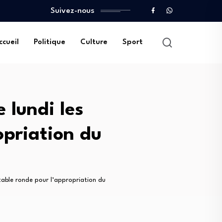
Suivez-nous
ccueil
Politique
Culture
Sport
 lundi les
opriation du
a table ronde pour l’appropriation du