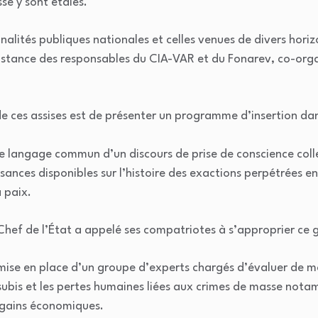
sse y sont étalés.
nalités publiques nationales et celles venues de divers horiz
constance des responsables du CIA-VAR et du Fonarev, co-org
f de ces assises est de présenter un programme d’insertion d
 langage commun d’un discours de prise de conscience colle
ances disponibles sur l’histoire des exactions perpétrées e
 paix.
 Chef de l’État a appelé ses compatriotes à s’approprier ce 
la mise en place d’un groupe d’experts chargés d’évaluer de m
 subis et les pertes humaines liées aux crimes de masse not
 gains économiques.