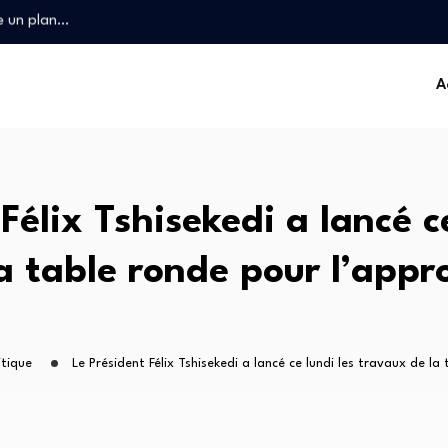
« TikTok…
ion du…
undu porte la…
A
ristophe Bitasimwa Bahii…
le un plan…
« TikTok…
ion du…
undu porte la…
Félix Tshisekedi a lancé ce
a table ronde pour l’appr
itique
Le Président Félix Tshisekedi a lancé ce lundi les travaux de l