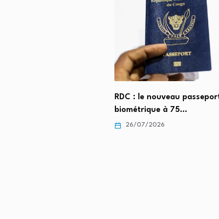
RDC : le nouveau passepor
biométrique à 75…
ié de la fête des parents :
26/07/2026
/2026