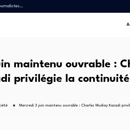
ristophe Bitasimwa Bahii…
le un plan…
« TikTok…
A
ôtés…
ournalistes…
ristophe Bitasimwa Bahii…
le un plan…
« TikTok…
uin maintenu ouvrable : C
i privilégie la continuité
ciété
Mercredi 3 juin maintenu ouvrable : Charles Mudiay Kazadi privil