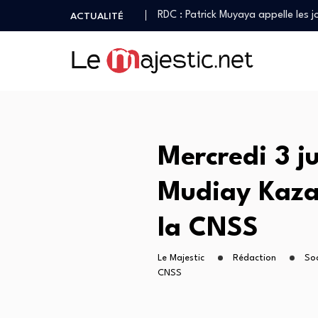
Première sortie médiatique de Ch
ACTUALITÉ
IGF : Christophe Bitasimwa dévoi
Christian Bosembe frappe fort : 
JIFA 2026 : Patrick Muyaya aux c
RDC : Patrick Muyaya appelle les j
Première sortie médiatique de Ch
IGF : Christophe Bitasimwa dévoi
Christian Bosembe frappe fort : 
Mercredi 3 j
Mudiay Kazad
la CNSS
Le Majestic
Rédaction
So
CNSS