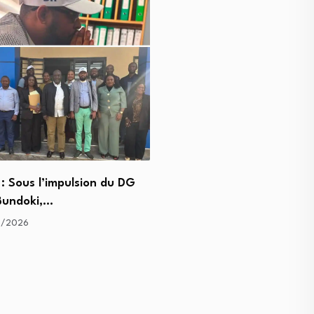
: Sous l’impulsion du DG
Kasumbalesa : Rudy Kaka
 Bundoki,…
Bahongela conduit une m
7/2026
15/07/2026