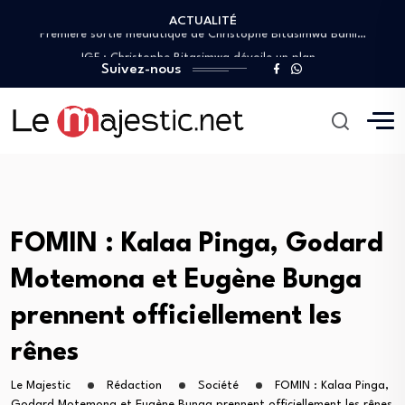
ACTUALITÉ
Première sortie médiatique de Christophe Bitasimwa Bahii…
IGF : Christophe Bitasimwa dévoile un plan…
Christian Bosembe frappe fort : « TikTok…
Suivez-nous
JIFA 2026 : Patrick Muyaya aux côtés…
RDC : Patrick Muyaya appelle les journalistes…
Première sortie médiatique de Christophe Bitasimwa Bahii…
IGF : Christophe Bitasimwa dévoile un plan…
Christian Bosembe frappe fort : « TikTok…
FOMIN : Kalaa Pinga, Godard
Motemona et Eugène Bunga
prennent officiellement les
rênes
Le Majestic
Rédaction
Société
FOMIN : Kalaa Pinga,
Godard Motemona et Eugène Bunga prennent officiellement les rênes