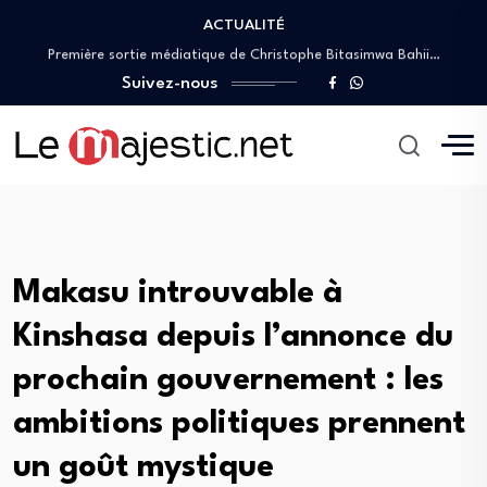
ACTUALITÉ
RDC : Patrick Muyaya appelle les journalistes…
Première sortie médiatique de Christophe Bitasimwa Bahii…
IGF : Christophe Bitasimwa dévoile un plan…
Suivez-nous
DGDA/Kasaï occidental : Mbuyi wa Tambwe Bruno…
JIFA 2026 : Patrick Muyaya aux côtés…
RDC : Patrick Muyaya appelle les journalistes…
Première sortie médiatique de Christophe Bitasimwa Bahii…
IGF : Christophe Bitasimwa dévoile un plan…
Makasu introuvable à
Kinshasa depuis l’annonce du
prochain gouvernement : les
ambitions politiques prennent
un goût mystique