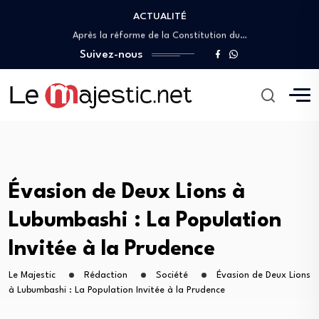
ACTUALITÉ
Christian Bosembe frappe fort : « TikTok…
Après la réforme de la Constitution du…
GENOCOST : Yannick Nzonde Mulundu porte la…
Suivez-nous
Première sortie médiatique de Christophe Bitasimwa Bahii…
IGF : Christophe Bitasimwa dévoile un plan…
Christian Bosembe frappe fort : « TikTok…
Après la réforme de la Constitution du…
GENOCOST : Yannick Nzonde Mulundu porte la…
Évasion de Deux Lions à
Lubumbashi : La Population
Invitée à la Prudence
Le Majestic
Rédaction
Société
Évasion de Deux Lions
à Lubumbashi : La Population Invitée à la Prudence