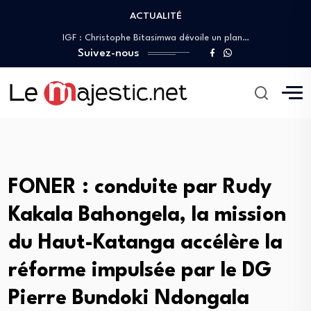
ACTUALITÉ
Première sortie médiatique de Christophe Bitasimwa Bahii…
IGF : Christophe Bitasimwa dévoile un plan…
Christian Bosembe frappe fort : « TikTok…
Suivez-nous
JIFA 2026 : Patrick Muyaya aux côtés…
RDC : Patrick Muyaya appelle les journalistes…
Première sortie médiatique de Christophe Bitasimwa Bahii…
IGF : Christophe Bitasimwa dévoile un plan…
Christian Bosembe frappe fort : « TikTok…
FONER : conduite par Rudy
Kakala Bahongela, la mission
du Haut-Katanga accélère la
réforme impulsée par le DG
Pierre Bundoki Ndongala