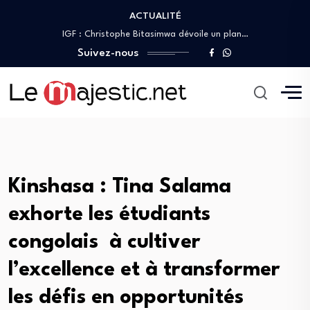
ACTUALITÉ
Première sortie médiatique de Christophe Bitasimwa Bahii…
IGF : Christophe Bitasimwa dévoile un plan…
DGDA/Kasaï occidental : Mbuyi wa Tambwe Bruno…
Suivez-nous
JIFA 2026 : Patrick Muyaya aux côtés…
RDC : Patrick Muyaya appelle les journalistes…
Première sortie médiatique de Christophe Bitasimwa Bahii…
IGF : Christophe Bitasimwa dévoile un plan…
Kinshasa : Tina Salama
exhorte les étudiants
congolais à cultiver
l’excellence et à transformer
les défis en opportunités