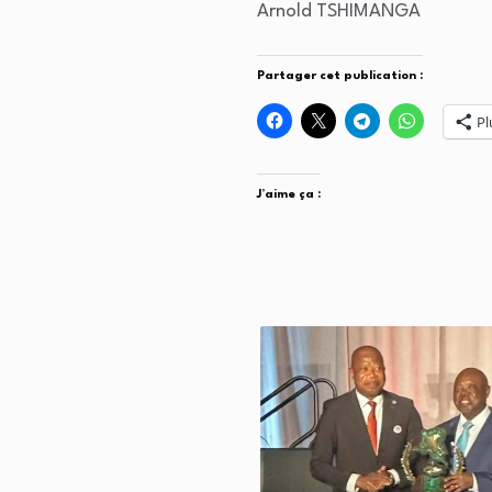
Arnold TSHIMANGA
Partager cet publication :
Pl
J’aime ça :