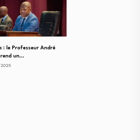
Nouvel atelier, nouvelles
opportunités : Denise Ny
Tshisekedi…
20/11/2025
 : le Professeur André
rend un…
/2025