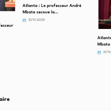
Atlanta : Le professeur André
Mbata secoue la…
21/11/2025
fesseur
Atlanta
Mbata 
21/11
aire