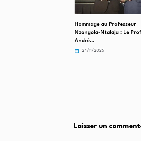
Hommage au Professeur
Nzongola-Ntalaja : Le Pro
André…
n, réinsertion et vision
24/11/2025
ielle : le Service…
2026
Laisser un comment