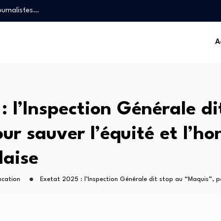
ournalistes…
ristophe Bitasimwa Bahii…
le un plan…
A
« TikTok…
ôtés…
ournalistes…
ristophe Bitasimwa Bahii…
le un plan…
: l’Inspection Générale di
« TikTok…
ur sauver l’équité et l’ho
laise
ucation
Exetat 2025 : l’Inspection Générale dit stop au “Maquis”, po