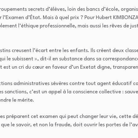
roupements secrets d’élèves, loin des bancs d’école, organi
ir l’Examen d’État. Mais à quel prix ? Pour Hubert KIMBONZ
lement l’éthique professionnelle, mais aussi les rêves de jus
ns creusent l’écart entre les enfants. Ils créent deux class
qui le subissent », dit-il en substance dans sa correspondan
 est un cri du cœur en faveur d’un Exetat digne, transparen
tions administratives sévères contre tout agent éducatif co
sanctions, c’est un appel à la conscience collective : sauver
endre le mérite.
nes préparent cet examen qui peut changer leur vie, cette dé
que le savoir, et non la fraude, doit ouvrir les portes de l’av