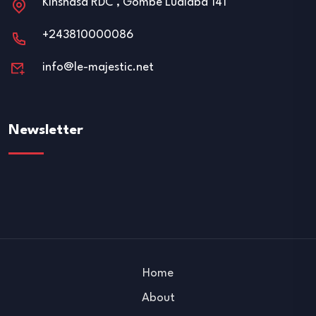
Kinshasa RDC , Gombe Lualaba 141
+243810000086
info@le-majestic.net
Newsletter
Home
About