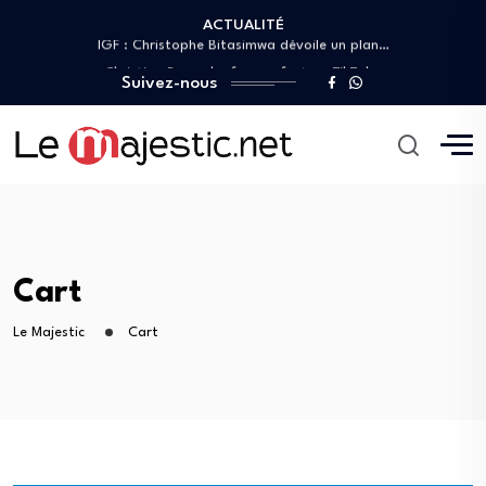
Première sortie médiatique de Christophe Bitasimwa Bahii…
ACTUALITÉ
IGF : Christophe Bitasimwa dévoile un plan…
Christian Bosembe frappe fort : « TikTok…
Suivez-nous
Après la réforme de la Constitution du…
GENOCOST : Yannick Nzonde Mulundu porte la…
Première sortie médiatique de Christophe Bitasimwa Bahii…
IGF : Christophe Bitasimwa dévoile un plan…
Christian Bosembe frappe fort : « TikTok…
Après la réforme de la Constitution du…
GENOCOST : Yannick Nzonde Mulundu porte la…
Cart
Le Majestic
Cart